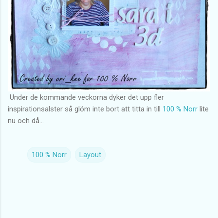
Under de kommande veckorna dyker det upp fler
inspirationsalster så glöm inte bort att titta in till
100 % Norr
lite
nu och då...
100 % Norr
Layout
K
o
m