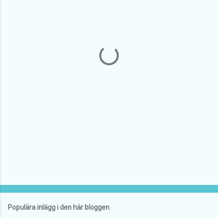
m
e
n
t
a
r
e
r
Populära inlägg i den här bloggen