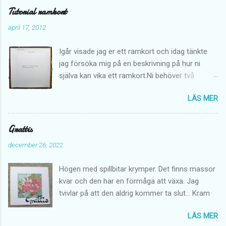
Tutorial ramkort
april 17, 2012
Igår visade jag er ett ramkort och idag tänkte
jag försöka mig på en beskrivning på hur ni
själva kan vika ett ramkort.Ni behöver två
cardstocks i samma färg. Samt mönstrade
LÄS MER
papper att klä kortet med. Börja med att skära
till en bit som är 8"*8". Denna bit blir själva
ramen. Biga runt om kvadraten vid 1/2" och vid
Grattis
1". Därefter ska ni biga en kvadrat i mitten, 2"
december 26, 2022
från kanten och mellan punkterna 2" och 6". Nu
är det dags att biga ytterligare en kvadrat inuti
Högen med spillbitar krymper. Det finns massor
den första kvadraten. Biga 2 1/2" från kanten
kvar och den har en förmåga att växa. Jag
och mellan punkterna 2 1/2" och 5 1/2". Nu ska
tvivlar på att den aldrig kommer ta slut... Kram
ni ska klippa bort en bit i varje hörn, samt klippa
upp en bit. Se bilden... Det har blivit dags att
LÄS MER
skära två skåror i mitten mellan hörnen i den