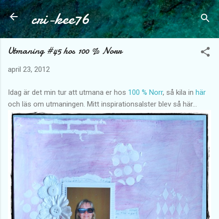
cri-kee76
Fortsätt till huvudinnehåll
Utmaning #45 hos 100 % Norr
april 23, 2012
Idag är det min tur att utmana er hos
100 % Norr
, så kila in
här
och läs om utmaningen. Mitt inspirationsalster blev så här...